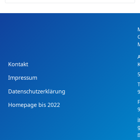
Kontakt
Impressum
T
Datenschutzerklärung
9
F
Homepage bis 2022
9