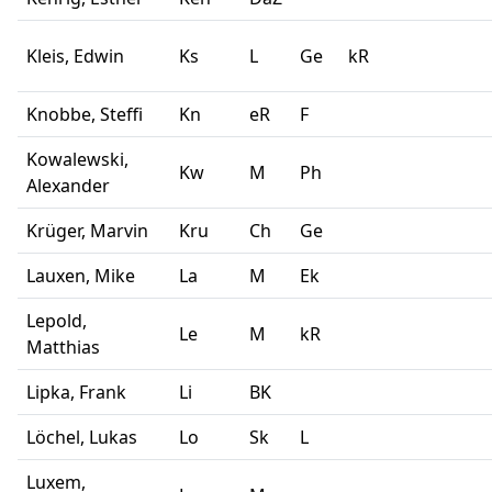
Kleis, Edwin
Ks
L
Ge
kR
Knobbe, Steffi
Kn
eR
F
Kowalewski,
Kw
M
Ph
Alexander
Krüger, Marvin
Kru
Ch
Ge
Lauxen, Mike
La
M
Ek
Lepold,
Le
M
kR
Matthias
Lipka, Frank
Li
BK
Löchel, Lukas
Lo
Sk
L
Luxem,