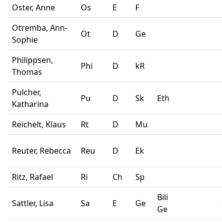
Oster, Anne
Os
E
F
Otremba, Ann-
Ot
D
Ge
Sophie
Philippsen,
Phi
D
kR
Thomas
Pulcher,
Pu
D
Sk
Eth
Katharina
Reichelt, Klaus
Rt
D
Mu
Reuter, Rebecca
Reu
D
Ek
Ritz, Rafael
Ri
Ch
Sp
Bili
Sattler, Lisa
Sa
E
Ge
Ge