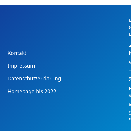
Kontakt
Impressum
T
Datenschutzerklärung
9
F
Homepage bis 2022
9