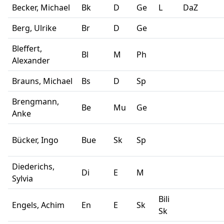
Becker, Michael
Bk
D
Ge
L
DaZ
Berg, Ulrike
Br
D
Ge
Bleffert,
Bl
M
Ph
Alexander
Brauns, Michael
Bs
D
Sp
Brengmann,
Be
Mu
Ge
Anke
Bücker, Ingo
Bue
Sk
Sp
Diederichs,
Di
E
M
Sylvia
Bili
Engels, Achim
En
E
Sk
Sk