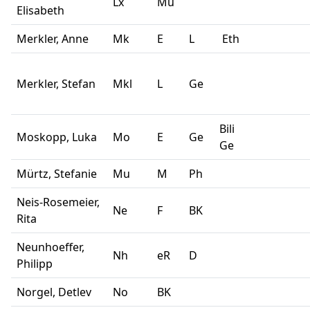
Lx
Mu
Elisabeth
Merkler, Anne
Mk
E
L
Eth
Merkler, Stefan
Mkl
L
Ge
Bili
Moskopp, Luka
Mo
E
Ge
Ge
Mürtz, Stefanie
Mu
M
Ph
Neis-Rosemeier,
Ne
F
BK
Rita
Neunhoeffer,
Nh
eR
D
Philipp
Norgel, Detlev
No
BK