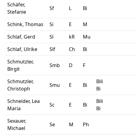
Schäfer,
Sf
L
Bi
Stefanie
Schink, Thomas
Si
E
M
Schlaf, Gerd
Sl
kR
Mu
Schlaf, Ulrike
Slf
Ch
Bi
Schmutzler,
Smb
D
F
Birgit
Schmutzler,
Bili
Smu
E
Bi
Christoph
Bi
Schneider, Lea
Bili
Sc
E
Bi
Maria
Bi
Sexauer,
Se
M
Ph
Michael