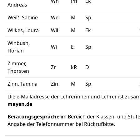
Wn
Ph
Ek
Andreas
Weiß, Sabine
We
M
Sp
Wilkes, Laura
Wil
M
Ek
Winbush,
Wi
E
Sp
Florian
Zimmer,
Zr
kR
D
Thorsten
Zinn, Tamina
Zin
M
Sp
Die e-Mailadresse der Lehrerinnen und Lehrer ist zus
mayen.de
Beratungsgespräche
im Bereich der Klassen- und Stufe
Angabe der Telefonnummer bei Rückrufbitte.