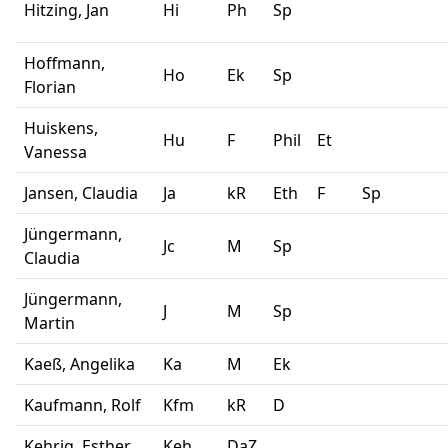
Hitzing, Jan
Hi
Ph
Sp
Hoffmann,
Ho
Ek
Sp
Florian
Huiskens,
Hu
F
Phil
Et
Vanessa
Jansen, Claudia
Ja
kR
Eth
F
Sp
Jüngermann,
Jc
M
Sp
Claudia
Jüngermann,
J
M
Sp
Martin
Kaeß, Angelika
Ka
M
Ek
Kaufmann, Rolf
Kfm
kR
D
Kehrig, Esther
Keh
DaZ