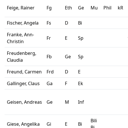
Feige, Rainer
Fg
Eth
Ge
Mu
Phil
kR
Fischer, Angela
Fs
D
Bi
Franke, Ann-
Fr
E
Sp
Christin
Freudenberg,
Fb
Ge
Sp
Claudia
Freund, Carmen
Frd
D
E
Gallinger, Claus
Ga
F
Ek
Geisen, Andreas
Ge
M
Inf
Bili
Giese, Angelika
Gi
E
Bi
Bi