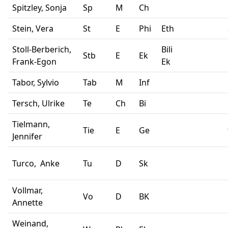
Spitzley, Sonja
Sp
M
Ch
Stein, Vera
St
E
Phi
Eth
Stoll-Berberich,
Bili
Stb
E
Ek
Frank-Egon
Ek
Tabor, Sylvio
Tab
M
Inf
Tersch, Ulrike
Te
Ch
Bi
Tielmann,
Tie
E
Ge
Jennifer
Turco, Anke
Tu
D
Sk
Vollmar,
Vo
D
BK
Annette
Weinand,