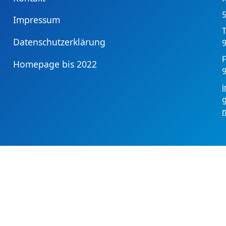
Impressum
T
Datenschutzerklärung
9
F
Homepage bis 2022
9