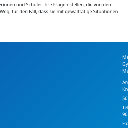
innen und Schüler ihre Fragen stellen, die von den
, für den Fall, dass sie mit gewalttätige Situationen
Me
G
M
A
Kn
56
Te
96
Fa