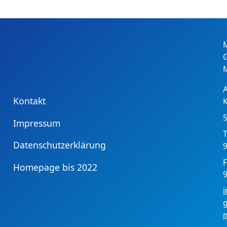
Kontakt
Impressum
T
Datenschutzerklärung
9
F
Homepage bis 2022
9