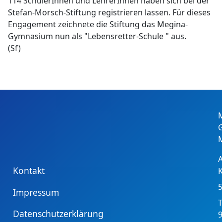
114 SchülerInnen und LehrerInnen haben sich bei der
Stefan-Morsch-Stiftung registrieren lassen. Für dieses
Engagement zeichnete die Stiftung das Megina-
Gymnasium nun als "Lebensretter-Schule " aus.
(Sf)
Kontakt
Impressum
T
Datenschutzerklärung
9