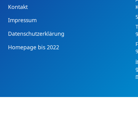
Kontakt
Impressum
T
Datenschutzerklärung
9
F
Homepage bis 2022
9