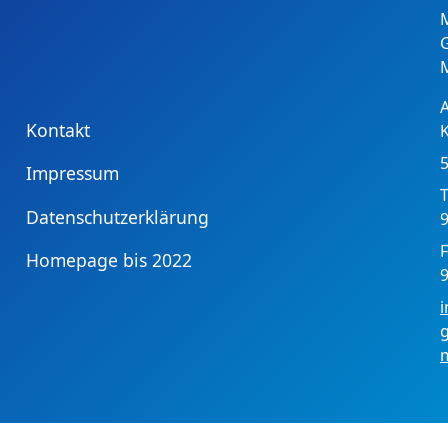
Kontakt
Impressum
T
Datenschutzerklärung
9
F
Homepage bis 2022
9